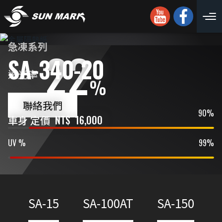
急凍系列
22
SA-340-20
透光率
%
聯絡我們
IR %
90%
車身 定價
NT$
16,000
UV %
99%
SA-15
SA-100AT
SA-150