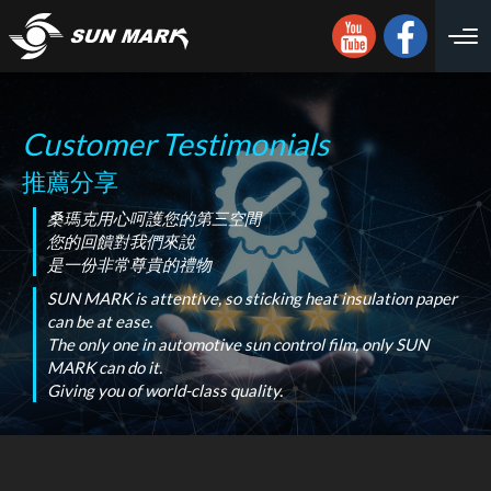
Customer Testimonials
推薦分享
桑瑪克用心呵護您的第三空間
您的回饋對我們來說
是一份非常尊貴的禮物
SUN MARK is attentive, so sticking heat insulation paper
can be at ease.
The only one in automotive sun control film, only SUN
MARK can do it.
Giving you of world-class quality.