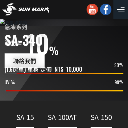
急凍系列
10
SA-340
透光率
%
聯絡我們
IR %
90%
(1.6房車) 車身 定價
NT$
10,000
UV %
99%
SA-15
SA-100AT
SA-150