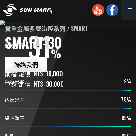
貴重金屬多層磁控系列 / SMART
31
SMART-30
透光率
%
聯絡我們
厚度 (mil)：1.5 mil
前檔 定價
NT$
18,000
外反光率
9%
車身 定價
NT$
30,000
內反光率
7.5%
總隔熱率
65%