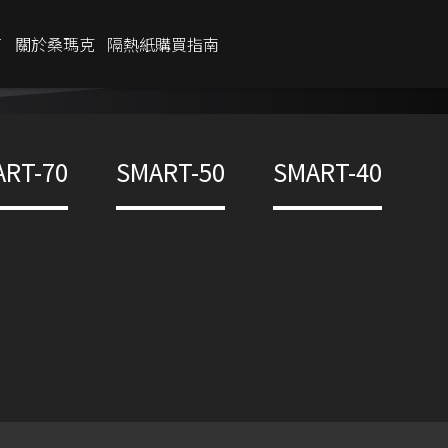
商
關於桑瑪克
隔熱紙購買指南
IR %
95%
RT-70
SMART-50
SMART-40
UV %
99.9%
外反光率
7%
內反光率
7%
總隔熱率
65%
遮蔽係數：0.35