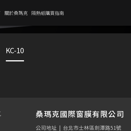
商
關於桑瑪克
隔熱紙購買指南
IR %
95%
KC-10
UV %
99.9%
內反光率
6%
總隔熱率
64%
透光率
桑瑪克國際窗膜有限公司
克
公司地址
|
台北市士林區劍潭路51號