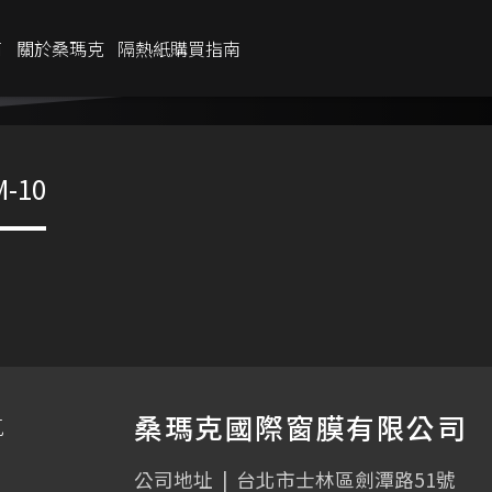
商
關於桑瑪克
隔熱紙購買指南
IR %
90%
M-10
UV %
99%
透光率
35
%
桑瑪克國際窗膜有限公司
克
公司地址
|
台北市士林區劍潭路51號