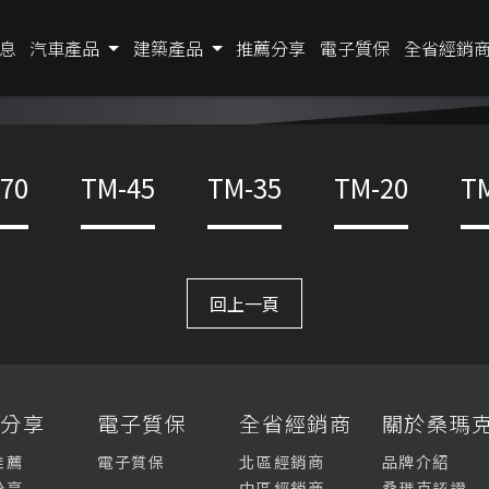
息
汽車產品
建築產品
推薦分享
電子質保
全省經銷
70
TM-45
TM-35
TM-20
T
回上一頁
薦分享
電子質保
全省經銷商
關於桑瑪
推薦
電子質保
北區經銷商
品牌介紹
分享
中區經銷商
桑瑪克認證