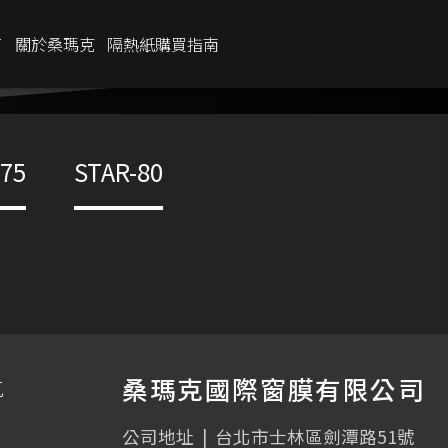
商
關於桑瑪克
隔熱紙購買指南
IR %
75%
-75
STAR-80
UV %
99%
金屬材質
透光率
15
%
桑瑪克國際窗膜有限公司
克
公司地址
|
台北市士林區劍潭路51號