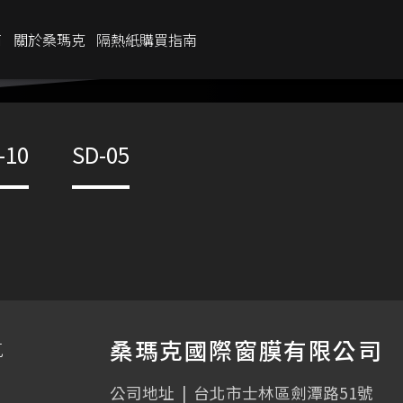
商
關於桑瑪克
隔熱紙購買指南
IR %
80%
-10
SD-05
UV %
99%
低內反光
透光率
5
%
桑瑪克國際窗膜有限公司
克
公司地址
|
台北市士林區劍潭路51號