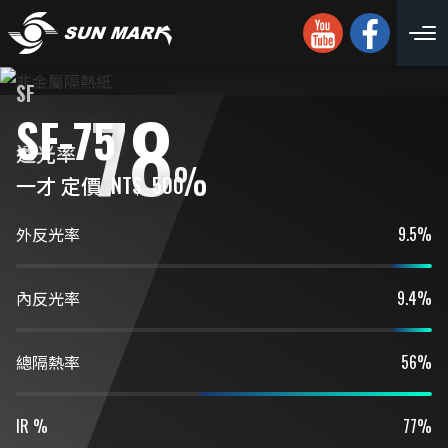
SF
78
SF-75
透光率
%
一才 定價
NT$
500
外反光率
9.5%
內反光率
9.4%
總隔熱率
56%
IR %
77%