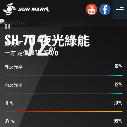
SH
72
SH-70 夜光綠能
透光率
%
一才 定價
NT$
450
外反光率
15%
內反光率
12%
IR %
90%
UV %
99%