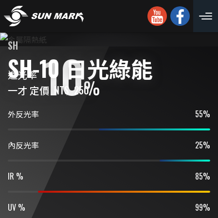
SH
10
SH-10 日光綠能
透光率
%
一才 定價
NT$
250
外反光率
55%
內反光率
25%
IR %
85%
UV %
99%