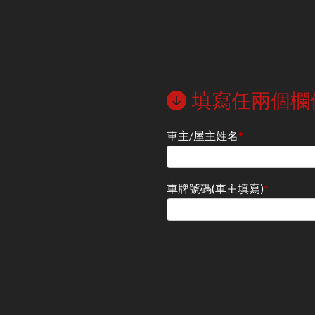
填寫任兩個欄
車主/屋主姓名
*
車牌號碼(車主填寫)
*