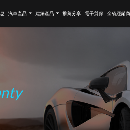
息
汽車產品
建築產品
推薦分享
電子質保
全省經銷
anty