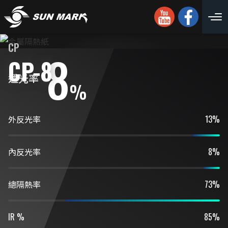
CP
8
CP-8
透光率
%
外反光率
13%
內反光率
8%
總隔熱率
73%
IR %
85%